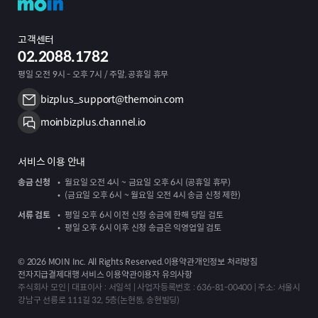
고객센터
02.2088.1782
평일 오전 9시 - 오후 7시 / 주말, 공휴일 휴무
bizplus_support@themoin.com
moinbizplus.channel.io
서비스 이용 안내
송금 신청
월요일 오전 4시 ~ 금요일 오후 6시 (공휴일 휴무)
(금요일 오후 6시 ~ 월요일 오전 4시 송금 신청 제한)
서류 검토
평일 오후 6시 이전 신청 송금에 한해 당일 검토
평일 오후 6시 이후 신청 송금은 익영업일 검토
©
2026
MOIN Inc. All Rights Reserved.
이용약관
개인정보 처리방침
전자지급결제대행 서비스 이용약관
이용자 유의사항
주식회사 모인 | 대표이사 : 서일석 | 사업자등록번호 : 636-81-00400 | 주소: 서울시
강남구 선릉로 111길 32, 5층(논현동, 송현빌딩)