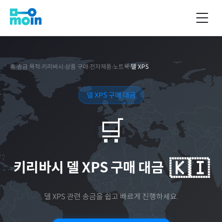
홈
›
송금 목적
›
키리바시
›
상품 구매
›
전자제품
›
노트북
›
델 XPS
델 XPS 구매 대금
🛒
🇰🇮
키리바시
델 XPS 구매 대금
델 XPS
관련 송금을 쉽고 빠르게 진행하세요.