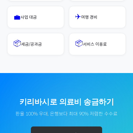
✈️
💼
사업 대금
여행 경비
📦
📦
세금/공과금
서비스 이용료
키리바시
로
의료비
송금하기
환율 100% 우대, 은행보다 최대 90% 저렴한 수수료