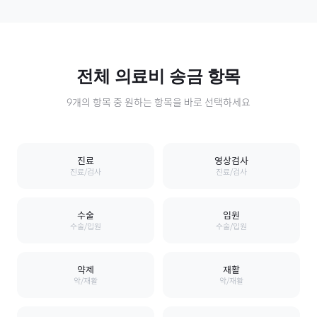
전체
의료비
송금 항목
9
개의 항목 중 원하는 항목을 바로 선택하세요
진료
영상검사
진료/검사
진료/검사
수술
입원
수술/입원
수술/입원
약제
재활
약/재활
약/재활