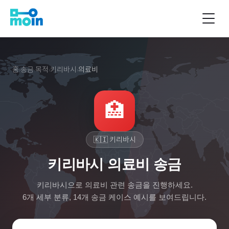
홈
송금 목적
키리바시
의료비
›
›
›
🏥
🇰🇮
키리바시
키리바시 의료비 송금
키리바시
으로
의료비
관련 송금을 진행하세요.
6
개 세부 분류,
14
개 송금 케이스 예시를 보여드립니다.