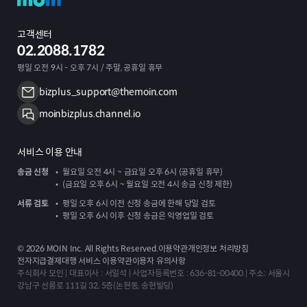
고객센터
02.2088.1782
평일 오전 9시 - 오후 7시 / 주말, 공휴일 휴무
bizplus_support@themoin.com
moinbizplus.channel.io
서비스 이용 안내
송금 신청
월요일 오전 4시 ~ 금요일 오후 6시 (공휴일 휴무)
(금요일 오후 6시 ~ 월요일 오전 4시 송금 신청 제한)
서류 검토
평일 오후 6시 이전 신청 송금에 한해 당일 검토
평일 오후 6시 이후 신청 송금은 익영업일 검토
©
2026
MOIN Inc. All Rights Reserved.
이용약관
개인정보 처리방침
전자지급결제대행 서비스 이용약관
이용자 유의사항
주식회사 모인 | 대표이사 : 서일석 | 사업자등록번호 : 636-81-00400 | 주소: 서울시
강남구 선릉로 111길 32, 5층(논현동, 송현빌딩)