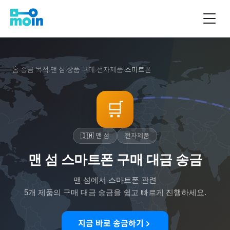
홈
송금 목적
맨 섬
상품 구매
전자제품
스마트폰
›
›
›
›
›
🛒
🇮🇲
맨 섬
전자제품
맨 섬 스마트폰 구매 대금 송금
맨 섬
에서
스마트폰
관련
5
개 제품의 구매 대금 송금을 쉽고 빠르게 진행하세요.
지금 바로 송금하기