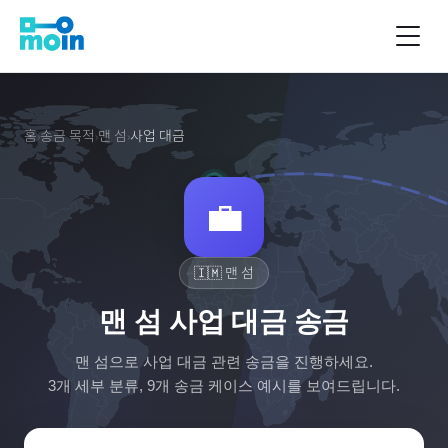
홈
송금 목적
맨 섬
사업 대금
›
›
›
💼
🇮🇲
맨 섬
맨 섬 사업 대금 송금
맨 섬
으로
사업 대금
관련 송금을 진행하세요.
3
개 세부 분류,
9
개 송금 케이스 예시를 보여드립니다.