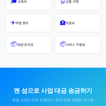
🎓
🛒
교육비
상품 구매
✈️
🏥
여행 경비
의료비
📦
📦
세금/공과금
서비스 이용료
맨 섬
으로
사업 대금
송금하기
환율 100% 우대, 은행보다 최대 90% 저렴한 수수료