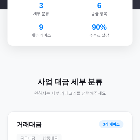
3
6
세부 분류
송금 항목
9
90%
세부 케이스
수수료 절감
사업 대금
세부 분류
원하시는 세부 카테고리를 선택해주세요
거래대금
3
개 케이스
공급대금
납품대금