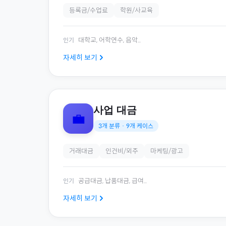
등록금/수업료
학원/사교육
대학교, 어학연수, 음악
...
인기
자세히 보기
사업 대금
💼
3
개 분류 ·
9
개 케이스
거래대금
인건비/외주
마케팅/광고
공급대금, 납품대금, 급여
...
인기
자세히 보기