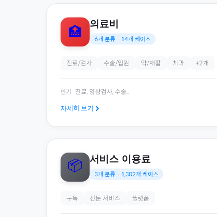
의료비
🏥
6
개 분류 ·
14
개 케이스
진료/검사
수술/입원
약/재활
치과
+
2
개
진료, 영상검사, 수술
...
인기
자세히 보기
서비스 이용료
📦
3
개 분류 ·
1,302
개 케이스
구독
전문 서비스
플랫폼