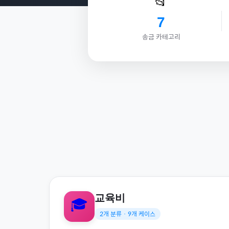
📂
7
송금 카테고리
교육비
🎓
2
개 분류 ·
9
개 케이스