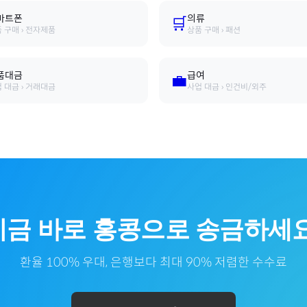
마트폰
의류
🛒
 구매 › 전자제품
상품 구매 › 패션
품대금
급여
💼
 대금 › 거래대금
사업 대금 › 인건비/외주
지금 바로
홍콩
으로
송금하세요
환율 100% 우대, 은행보다 최대 90% 저렴한 수수료