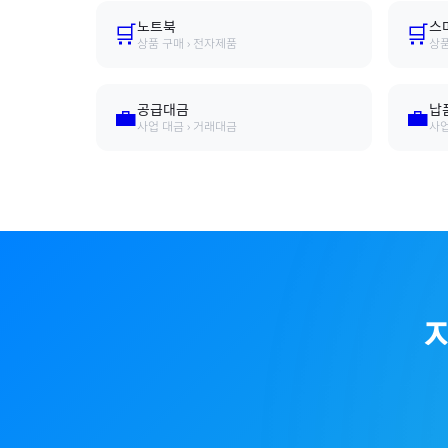
노트북
스
🛒
🛒
상품 구매 › 전자제품
상품
공급대금
납
💼
💼
사업 대금 › 거래대금
사업