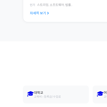
스트리밍, 소프트웨어, 법률
...
인기
자세히 보기
🎓
🎓
대학교
어
교육비 › 등록금/수업료
교