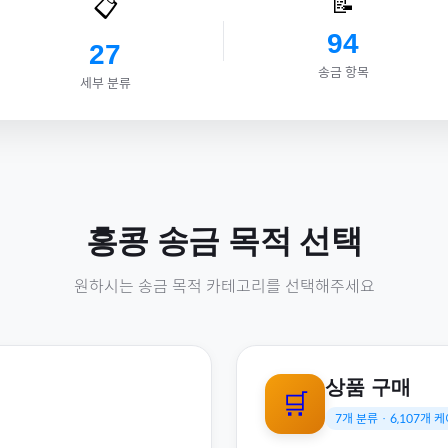
📝
📋
94
27
송금 항목
세부 분류
홍콩
송금 목적 선택
원하시는 송금 목적 카테고리를 선택해주세요
상품 구매
🛒
7
개 분류 ·
6,107
개 