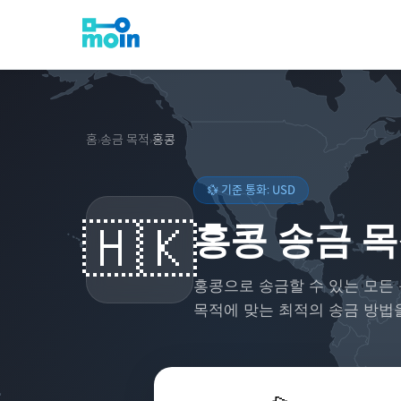
홈
송금 목적
홍콩
›
›
💱 기준 통화:
USD
🇭🇰
홍콩 송금 
홍콩
으로 송금할 수 있는 모든
목적에 맞는 최적의 송금 방법