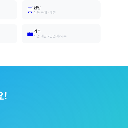
신발
🛒
상품 구매 › 패션
외주
💼
사업 대금 › 인건비/외주
!