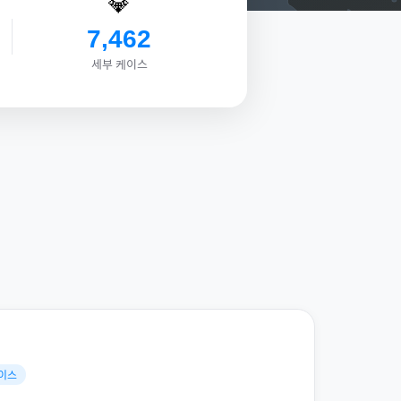
💎
7,462
세부 케이스
케이스