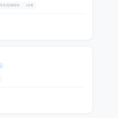
가구/인테리어
+
3
개
스