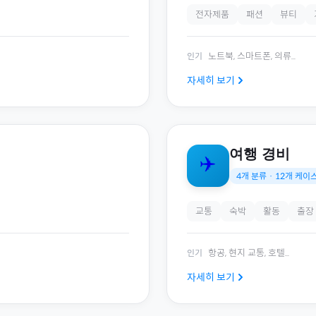
전자제품
패션
뷰티
노트북, 스마트폰, 의류
...
인기
자세히 보기
여행 경비
✈️
4
개 분류 ·
12
개 케이
교통
숙박
활동
출장
항공, 현지 교통, 호텔
...
인기
자세히 보기