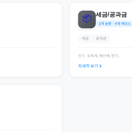
세금/공과금
📦
2
개 분류 ·
9
개 케이스
세금
공과금
소득세, 재산세, 전기
...
인기
자세히 보기