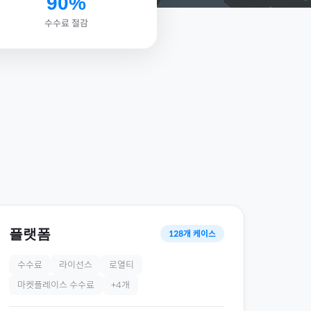
90%
수수료 절감
플랫폼
128
개 케이스
수수료
라이선스
로열티
마켓플레이스 수수료
+
4
개