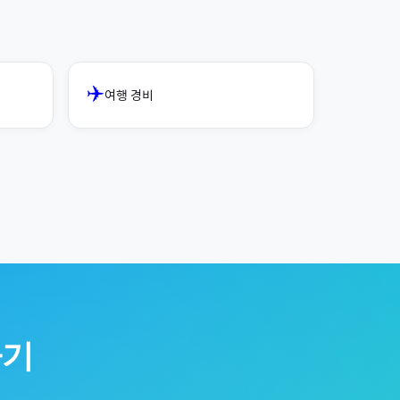
✈️
여행 경비
기