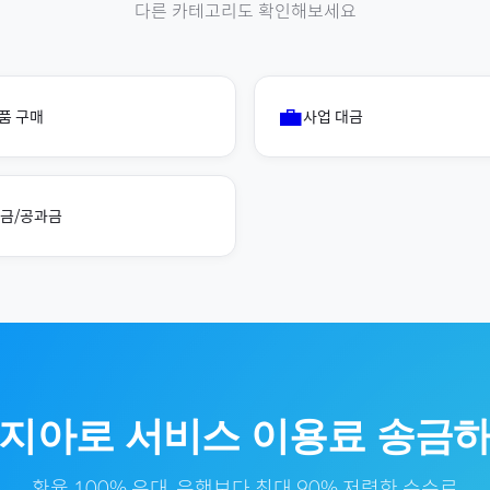
다른 카테고리도 확인해보세요
💼
품 구매
사업 대금
금/공과금
지아
로
서비스 이용료
송금하
환율 100% 우대, 은행보다 최대 90% 저렴한 수수료