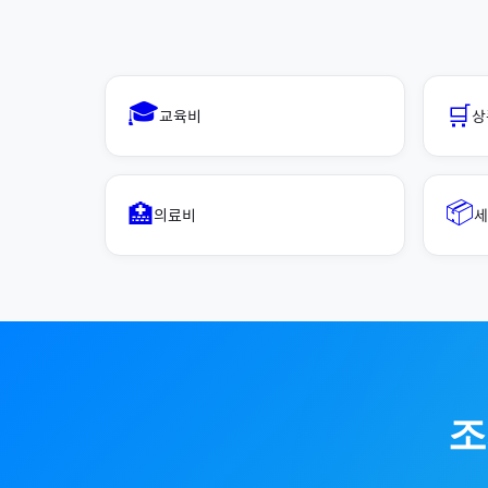
🎓
🛒
교육비
상
📦
🏥
의료비
세
조