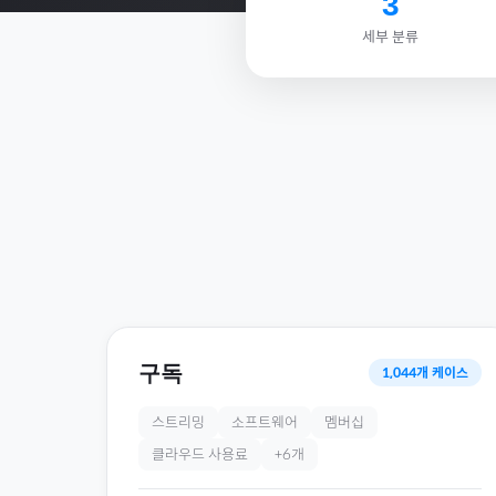
3
세부 분류
구독
1,044
개 케이스
스트리밍
소프트웨어
멤버십
클라우드 사용료
+
6
개