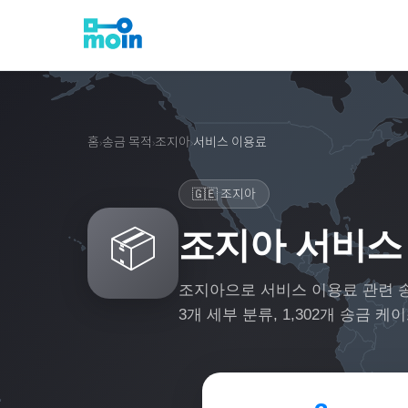
홈
송금 목적
조지아
서비스 이용료
›
›
›
🇬🇪
조지아
📦
조지아 서비스
조지아
으로
서비스 이용료
관련 
3
개 세부 분류,
1,302
개 송금 케