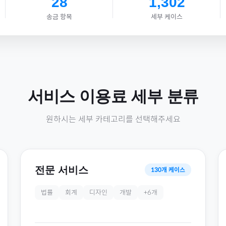
28
1,302
송금 항목
세부 케이스
서비스 이용료
세부 분류
원하시는 세부 카테고리를 선택해주세요
전문 서비스
130
개 케이스
법률
회계
디자인
개발
+
6
개