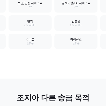
보안/인증 서비스료
결제대행/PG 서비스료
구독
구독
번역
컨설팅
전문 서비스
전문 서비스
수수료
라이선스
플랫폼
플랫폼
조지아
다른 송금 목적