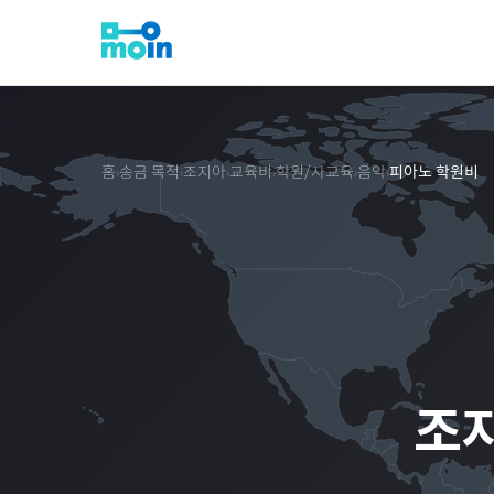
홈
송금 목적
조지아
교육비
학원/사교육
음악
피아노 학원비
›
›
›
›
›
›
조