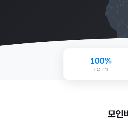
100%
환율 우대
모인