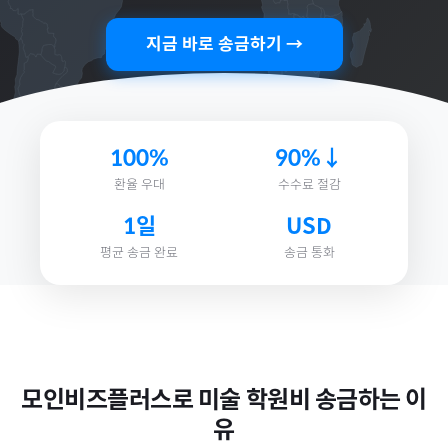
지금 바로 송금하기 →
100%
90%↓
환율 우대
수수료 절감
1일
USD
평균 송금 완료
송금 통화
모인비즈플러스로
미술 학원비
송금하는 이
유