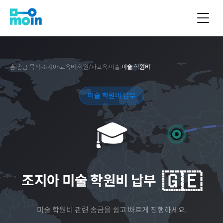
홈
›
송금 목적
›
조지아
›
교육비
›
학원/사교육
›
미술
›
미술 학원비
미술 학원비 납부
🎓
🇬🇪
조지아
미술 학원비 납부
미술 학원비
관련 송금을 쉽고 빠르게 진행하세요.