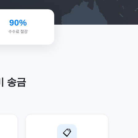
90%
수수료 절감
비
송금
📋