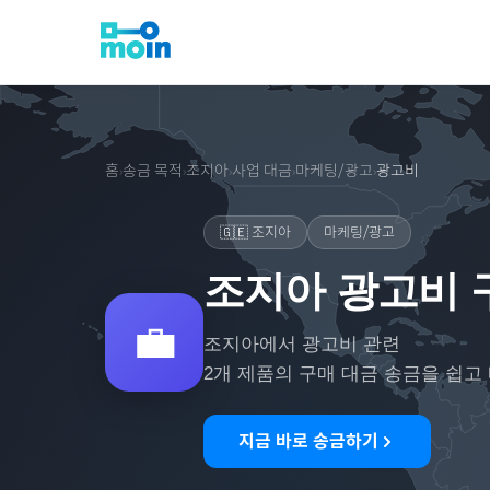
홈
송금 목적
조지아
사업 대금
마케팅/광고
광고비
›
›
›
›
›
🇬🇪
조지아
마케팅/광고
조지아 광고비 
💼
조지아
에서
광고비
관련
2
개 제품의 구매 대금 송금을 쉽고
지금 바로 송금하기