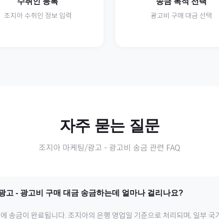
수취인 등록
송금 목적 선택
조지아
수취인 정보 입력
광고비
구매 대금 선택
자주 묻는 질문
조지아
마케팅/광고
-
광고비
송금 관련 FAQ
광고
-
광고비
구매 대금 송금하는데 얼마나 걸리나요?
내에 송금이 완료됩니다.
조지아
의 은행 영업일 기준으로 처리되며, 일부 국