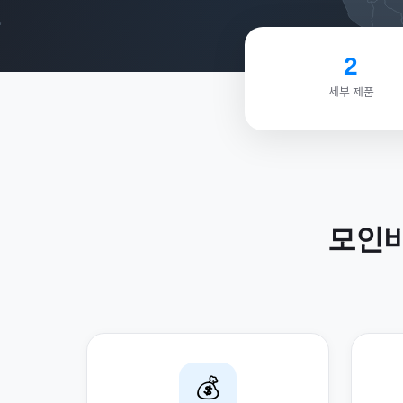
2
세부 제품
모인
💰