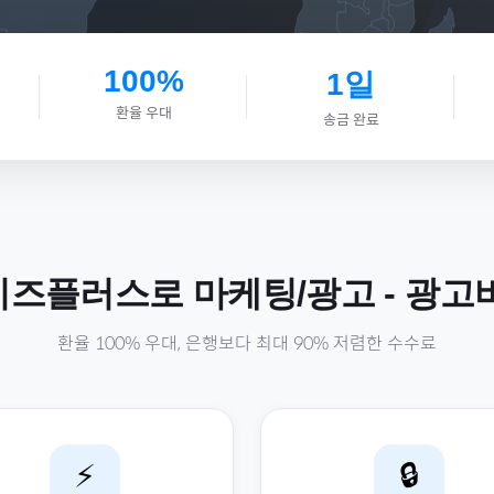
100%
1일
환율 우대
송금 완료
비즈플러스로
마케팅/광고
-
광고
환율 100% 우대, 은행보다 최대 90% 저렴한 수수료
⚡
🔒