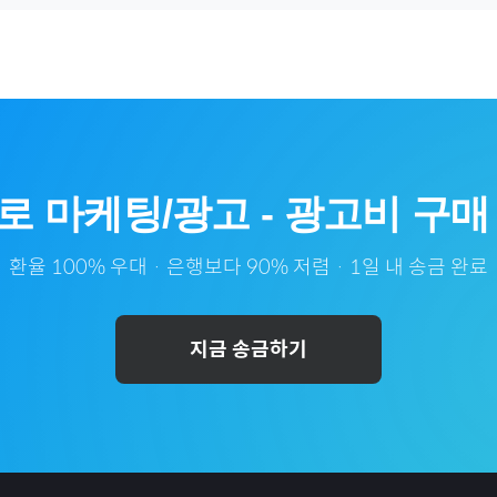
로
마케팅/광고
-
광고비
구매
환율 100% 우대 · 은행보다 90% 저렴 · 1일 내 송금 완료
지금 송금하기