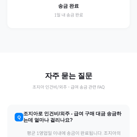
송금 완료
1일 내 송금 완료
자주 묻는 질문
조지아
인건비/외주
-
급여
송금 관련 FAQ
조지아
로
인건비/외주
-
급여
구매 대금 송금하
는데 얼마나 걸리나요?
평균 1영업일 이내에 송금이 완료됩니다.
조지아
의