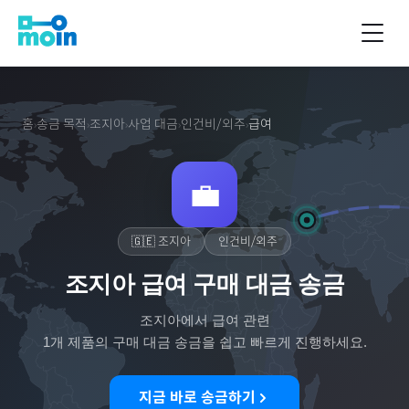
홈
송금 목적
조지아
사업 대금
인건비/외주
급여
›
›
›
›
›
💼
🇬🇪
조지아
인건비/외주
조지아 급여 구매 대금 송금
조지아
에서
급여
관련
1
개 제품의 구매 대금 송금을 쉽고 빠르게 진행하세요.
지금 바로 송금하기