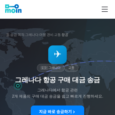
홈
송금 목적
그레나다
여행 경비
교통
항공
›
›
›
›
›
✈️
🇬🇩
그레나다
교통
그레나다 항공 구매 대금 송금
그레나다
에서
항공
관련
2
개 제품의 구매 대금 송금을 쉽고 빠르게 진행하세요.
지금 바로 송금하기