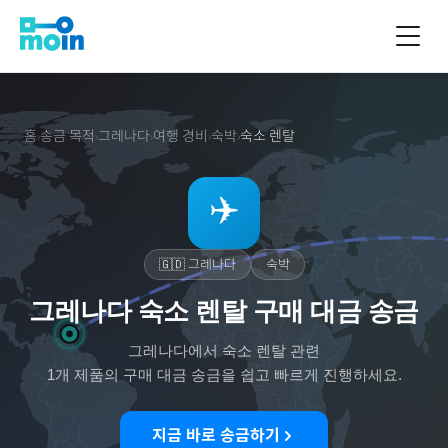
홈
송금 목적
그레나다
여행 경비
숙박
숙소 렌탈
›
›
›
›
›
✈️
🇬🇩
그레나다
숙박
그레나다 숙소 렌탈 구매 대금 송금
그레나다
에서
숙소 렌탈
관련
1
개 제품의 구매 대금 송금을 쉽고 빠르게 진행하세요.
지금 바로 송금하기