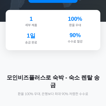
1
100%
세부 제품
환율 우대
90%
1일
수수료 절감
송금 완료
모인비즈플러스로
숙박
-
숙소 렌탈
송
금
환율 100% 우대, 은행보다 최대 90% 저렴한 수수료