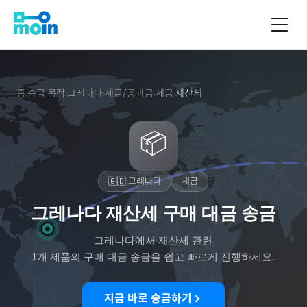
홈
송금 목적
그레나다
세금/공과금
세금
재산세
›
›
›
›
›
📦
🇬🇩
그레나다
세금
그레나다 재산세 구매 대금 송금
그레나다
에서
재산세
관련
1
개 제품의 구매 대금 송금을 쉽고 빠르게 진행하세요.
지금 바로 송금하기