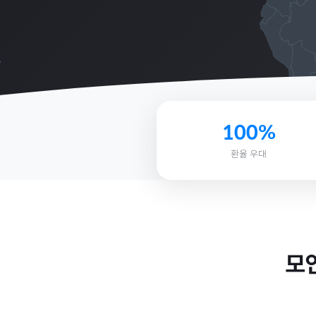
100%
환율 우대
모