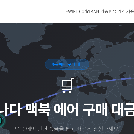
SWIFT Code
IBAN 검증
환율 계산기
송
맥북 에어 구매 대금
🛒
나다
맥북 에어 구매 대
맥북 에어
관련 송금을 쉽고 빠르게 진행하세요.