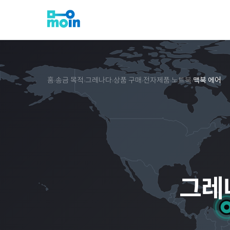
홈
송금 목적
그레나다
상품 구매
전자제품
노트북
맥북 에어
›
›
›
›
›
›
그레