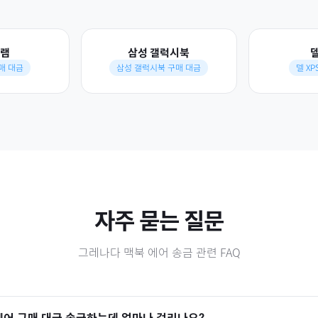
그램
삼성 갤럭시북
델
구매 대금
삼성 갤럭시북 구매 대금
델 XP
자주 묻는 질문
그레나다
맥북 에어
송금 관련 FAQ