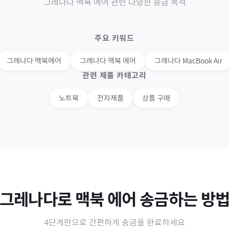
그레나다
맥북 에어
관련 다양한 송금 목적
주요 키워드
그레나다
맥북에어
그레나다
맥북 에어
그레나다
MacBook Air
관련 제품 카테고리
노트북
전자제품
상품 구매
그레나다
로
맥북 에어
송금하는 방
4단계만으로 간편하게 송금을 완료하세요