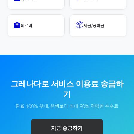
📦
🏥
의료비
세금/공과금
그레나다
로
서비스 이용료
송금하
기
환율 100% 우대, 은행보다 최대 90% 저렴한 수수료
지금 송금하기