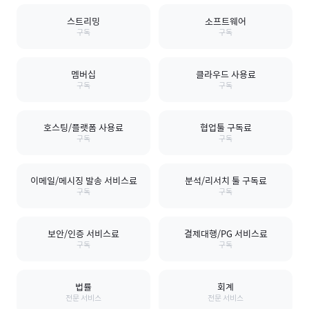
스트리밍
소프트웨어
구독
구독
멤버십
클라우드 사용료
구독
구독
호스팅/플랫폼 사용료
협업툴 구독료
구독
구독
이메일/메시징 발송 서비스료
분석/리서치 툴 구독료
구독
구독
보안/인증 서비스료
결제대행/PG 서비스료
구독
구독
법률
회계
전문 서비스
전문 서비스