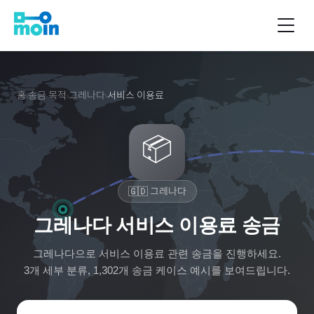
홈
송금 목적
그레나다
서비스 이용료
›
›
›
📦
🇬🇩
그레나다
그레나다 서비스 이용료 송금
그레나다
으로
서비스 이용료
관련 송금을 진행하세요.
3
개 세부 분류,
1,302
개 송금 케이스 예시를 보여드립니다.