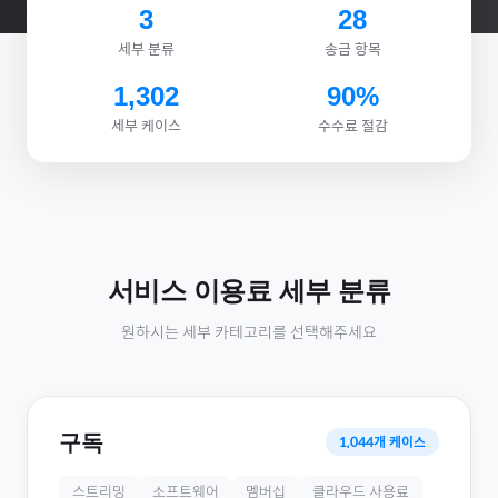
3
28
세부 분류
송금 항목
1,302
90%
세부 케이스
수수료 절감
서비스 이용료
세부 분류
원하시는 세부 카테고리를 선택해주세요
구독
1,044
개 케이스
스트리밍
소프트웨어
멤버십
클라우드 사용료