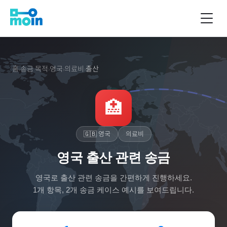
홈
송금 목적
영국
의료비
출산
›
›
›
›
🏥
🇬🇧
영국
의료비
영국 출산 관련 송금
영국
로
출산
관련 송금을 간편하게 진행하세요.
1
개 항목,
2
개 송금 케이스 예시를 보여드립니다.