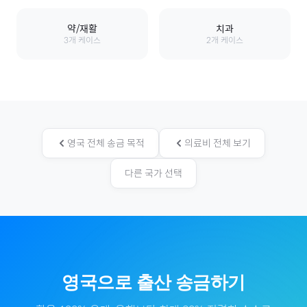
약/재활
치과
3
개 케이스
2
개 케이스
영국
전체 송금 목적
의료비
전체 보기
다른 국가 선택
영국
으로
출산
송금하기