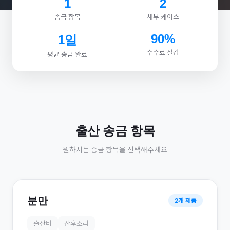
1
2
송금 항목
세부 케이스
90%
1일
수수료 절감
평균 송금 완료
출산
송금 항목
원하시는 송금 항목을 선택해주세요
분만
2
개 제품
출산비
산후조리