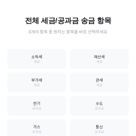
전체
세금/공과금
송금 항목
8
개의 항목 중 원하는 항목을 바로 선택하세요
소득세
재산세
세금
세금
부가세
관세
세금
세금
전기
수도
공과금
공과금
가스
통신
공과금
공과금