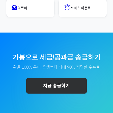
📦
🏥
의료비
서비스 이용료
가봉
으로
세금/공과금
송금하기
환율 100% 우대, 은행보다 최대 90% 저렴한 수수료
지금 송금하기