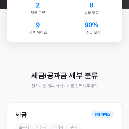
2
8
세부 분류
송금 항목
9
90%
세부 케이스
수수료 절감
세금/공과금
세부 분류
원하시는 세부 카테고리를 선택해주세요
세금
5
개 케이스
소득세
재산세
부가세
관세