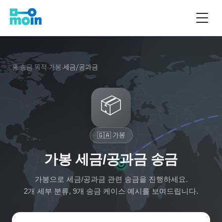
홈
송금 목적
가봉
세금/공과금
›
›
›
📦
🇬🇦
가봉
가봉 세금/공과금 송금
가봉
으로
세금/공과금
관련 송금을 진행하세요.
2
개 세부 분류,
9
개 송금 케이스 예시를 보여드립니다.