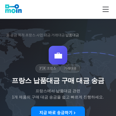
홈
송금 목적
프랑스
사업 대금
거래대금
납품대금
›
›
›
›
›
💼
🇫🇷
프랑스
거래대금
프랑스 납품대금 구매 대금 송금
프랑스
에서
납품대금
관련
1
개 제품의 구매 대금 송금을 쉽고 빠르게 진행하세요.
지금 바로 송금하기