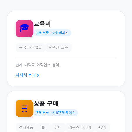
교육비
🎓
2
개 분류 ·
9
개 케이스
등록금/수업료
학원/사교육
대학교, 어학연수, 음악
...
인기
자세히 보기
상품 구매
🛒
7
개 분류 ·
6,107
개 케이스
전자제품
패션
뷰티
가구/인테리어
+
3
개