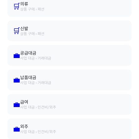
의류
🛒
상품 구매 › 패션
신발
🛒
상품 구매 › 패션
공급대금
💼
사업 대금 › 거래대금
납품대금
💼
사업 대금 › 거래대금
급여
💼
사업 대금 › 인건비/외주
외주
💼
사업 대금 › 인건비/외주