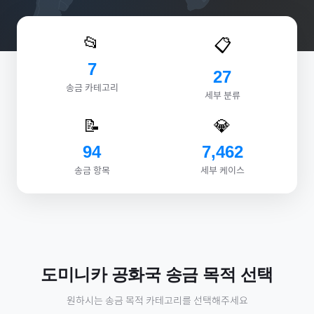
📂
📋
7
27
송금 카테고리
세부 분류
📝
💎
94
7,462
송금 항목
세부 케이스
도미니카 공화국
송금 목적 선택
원하시는 송금 목적 카테고리를 선택해주세요