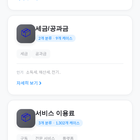
세금/공과금
📦
2
개 분류 ·
9
개 케이스
세금
공과금
소득세, 재산세, 전기
...
인기
자세히 보기
서비스 이용료
📦
3
개 분류 ·
1,302
개 케이스
구독
전문 서비스
플랫폼