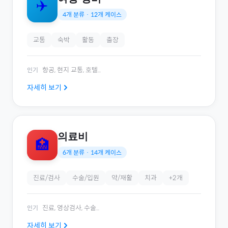
✈️
4
개 분류 ·
12
개 케이스
교통
숙박
활동
출장
항공, 현지 교통, 호텔
...
인기
자세히 보기
의료비
🏥
6
개 분류 ·
14
개 케이스
진료/검사
수술/입원
약/재활
치과
+
2
개
진료, 영상검사, 수술
...
인기
자세히 보기