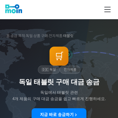
홈
송금 목적
독일
상품 구매
전자제품
태블릿
›
›
›
›
›
🛒
🇩🇪
독일
전자제품
독일 태블릿 구매 대금 송금
독일
에서
태블릿
관련
4
개 제품의 구매 대금 송금을 쉽고 빠르게 진행하세요.
지금 바로 송금하기