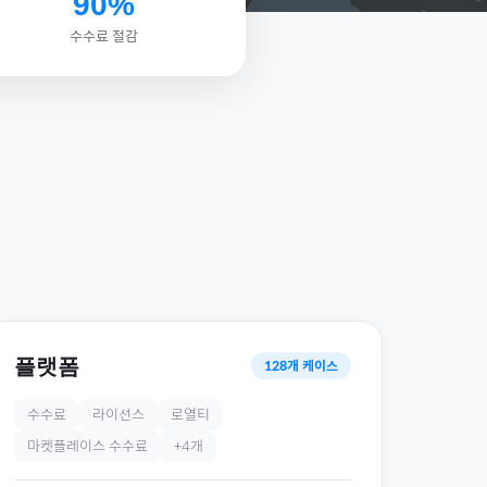
90%
수수료 절감
플랫폼
128
개 케이스
수수료
라이선스
로열티
마켓플레이스 수수료
+
4
개