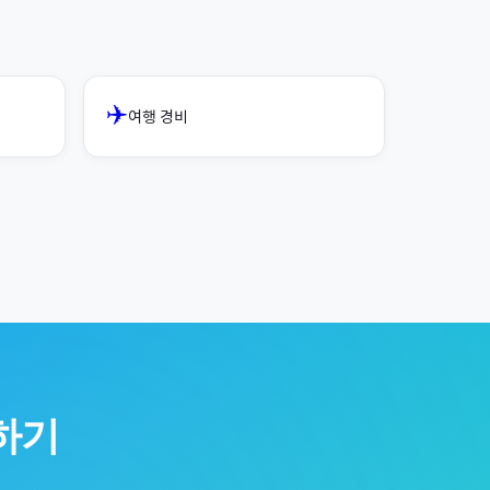
✈️
여행 경비
하기