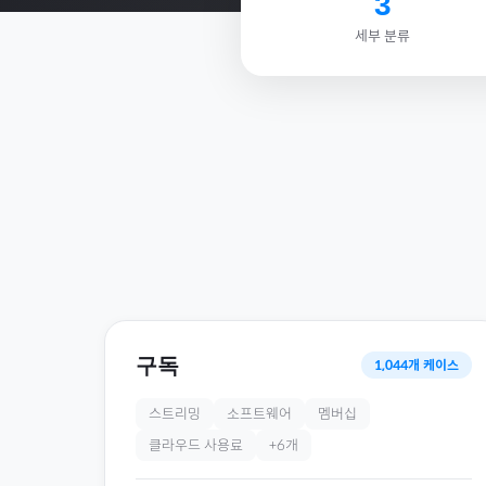
3
세부 분류
구독
1,044
개 케이스
스트리밍
소프트웨어
멤버십
클라우드 사용료
+
6
개