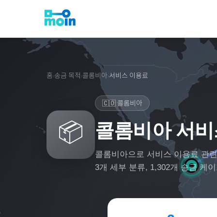
홈
송금 목적
콜롬비아
서비스 이용료
›
›
›
🇨🇴
콜롬비아
📦
콜롬비아 서비
콜롬비아
으로
서비스 이용료
관련
3
개 세부 분류,
1,302
개 송금 케