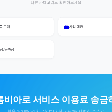
다른 카테고리도 확인해보세요
💼
품 구매
사업 대금
금/공과금
롬비아
로
서비스 이용료
송금
환율 100% 우대, 은행보다 최대 90% 저렴한 수수료