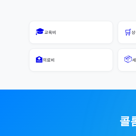
🎓
🛒
교육비
상
📦
🏥
의료비
세
콜