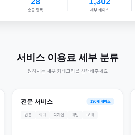
28
1,302
송금 항목
세부 케이스
서비스 이용료
세부 분류
원하시는 세부 카테고리를 선택해주세요
전문 서비스
130
개 케이스
법률
회계
디자인
개발
+
6
개