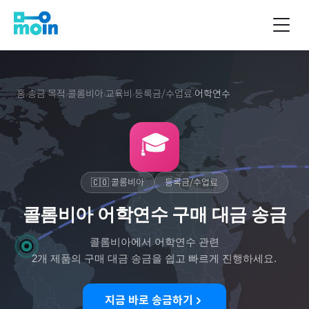
홈
송금 목적
콜롬비아
교육비
등록금/수업료
어학연수
›
›
›
›
›
🎓
🇨🇴
콜롬비아
등록금/수업료
콜롬비아 어학연수 구매 대금 송금
콜롬비아
에서
어학연수
관련
2
개 제품의 구매 대금 송금을 쉽고 빠르게 진행하세요.
지금 바로 송금하기