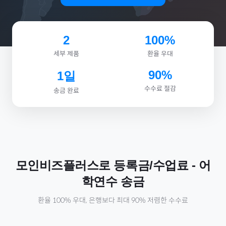
2
100%
세부 제품
환율 우대
90%
1일
수수료 절감
송금 완료
모인비즈플러스로
등록금/수업료
-
어
학연수
송금
환율 100% 우대, 은행보다 최대 90% 저렴한 수수료