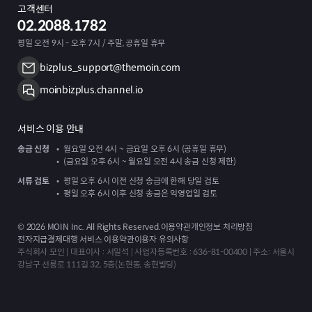
고객센터
02.2088.1782
평일 오전 9시 - 오후 7시 / 주말, 공휴일 휴무
bizplus_support@themoin.com
moinbizplus.channel.io
서비스 이용 안내
송금 신청
월요일 오전 4시 ~ 금요일 오후 6시 (공휴일 휴무)
(금요일 오후 6시 ~ 월요일 오전 4시 송금 신청 제한)
서류 검토
평일 오후 6시 이전 신청 송금에 한해 당일 검토
평일 오후 6시 이후 신청 송금은 익영업일 검토
©
2026
MOIN Inc. All Rights Reserved.
이용약관
개인정보 처리방침
전자지급결제대행 서비스 이용약관
이용자 유의사항
주식회사 모인 | 대표이사 : 서일석 | 사업자등록번호 : 636-81-00400 | 주소: 서울시
강남구 선릉로 111길 32, 5층(논현동, 송현빌딩)