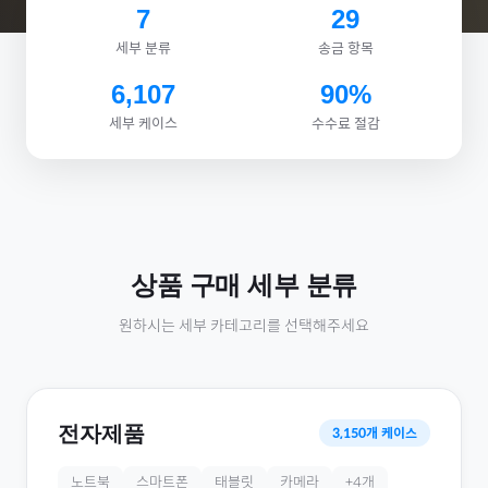
7
29
세부 분류
송금 항목
6,107
90%
세부 케이스
수수료 절감
상품 구매
세부 분류
원하시는 세부 카테고리를 선택해주세요
전자제품
3,150
개 케이스
노트북
스마트폰
태블릿
카메라
+
4
개