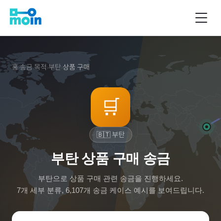
홈
송금 목적
부탄
상품 구매
›
›
›
🛒
🇧🇹
부탄
부탄 상품 구매 송금
부탄
으로
상품 구매
관련 송금을 진행하세요.
7
개 세부 분류,
6,107
개 송금 케이스 예시를 보여드립니다.