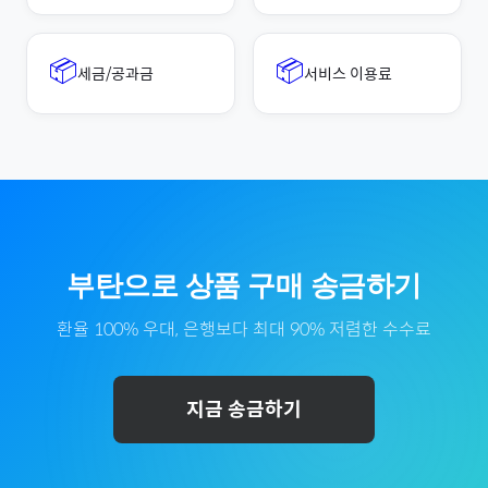
📦
📦
세금/공과금
서비스 이용료
부탄
으로
상품 구매
송금하기
환율 100% 우대, 은행보다 최대 90% 저렴한 수수료
지금 송금하기