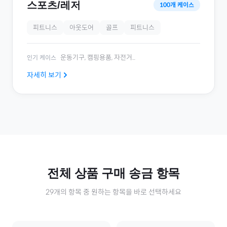
스포츠/레저
100
개 케이스
피트니스
아웃도어
골프
피트니스
운동기구, 캠핑용품, 자전거
...
인기 케이스
자세히 보기
전체
상품 구매
송금 항목
29
개의 항목 중 원하는 항목을 바로 선택하세요