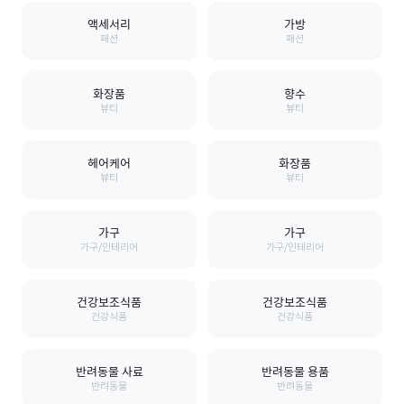
액세서리
가방
패션
패션
화장품
향수
뷰티
뷰티
헤어케어
화장품
뷰티
뷰티
가구
가구
가구/인테리어
가구/인테리어
건강보조식품
건강보조식품
건강식품
건강식품
반려동물 사료
반려동물 용품
반려동물
반려동물