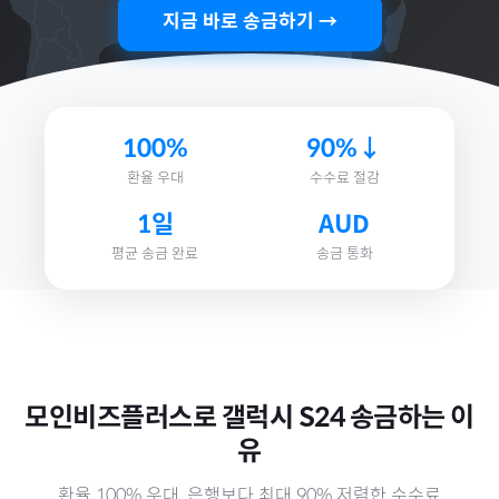
지금 바로 송금하기 →
100%
90%↓
환율 우대
수수료 절감
1일
AUD
평균 송금 완료
송금 통화
모인비즈플러스로
갤럭시 S24
송금하는 이
유
환율 100% 우대, 은행보다 최대 90% 저렴한 수수료