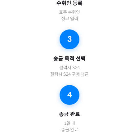
수취인 등록
호주
수취인
정보 입력
3
송금 목적 선택
갤럭시 S24
갤럭시 S24 구매 대금
4
송금 완료
1일 내
송금 완료