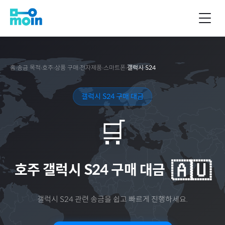
홈
›
송금 목적
›
호주
›
상품 구매
›
전자제품
›
스마트폰
›
갤럭시 S24
갤럭시 S24 구매 대금
🛒
🇦🇺
호주
갤럭시 S24 구매 대금
갤럭시 S24
관련 송금을 쉽고 빠르게 진행하세요.