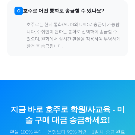
호주
로
어떤 통화로 송금할 수 있나요?
호주
로
는 현지 통화(
AUD
)와 USD로 송금이 가능합
니다. 수취인이 원하는 통화로 선택하여 송금할 수
있으며, 원화에서 실시간 환율을 적용하여 투명하게
환전 후 송금됩니다.
지금 바로
호주
로
학원/사교육
-
미
술
구매 대금 송금하세요!
환율 100% 우대 · 은행보다 90% 저렴 · 1일 내 송금 완료