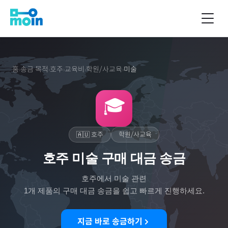
홈
송금 목적
호주
교육비
학원/사교육
미술
›
›
›
›
›
🎓
🇦🇺
호주
학원/사교육
호주 미술 구매 대금 송금
호주
에서
미술
관련
1
개 제품의 구매 대금 송금을 쉽고 빠르게 진행하세요.
지금 바로 송금하기