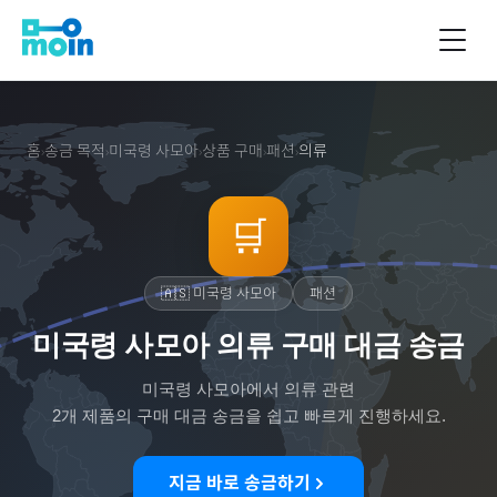
홈
송금 목적
미국령 사모아
상품 구매
패션
의류
›
›
›
›
›
🛒
🇦🇸
미국령 사모아
패션
미국령 사모아 의류 구매 대금 송금
미국령 사모아
에서
의류
관련
2
개 제품의 구매 대금 송금을 쉽고 빠르게 진행하세요.
지금 바로 송금하기