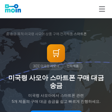
홈
송금 목적
미국령 사모아
상품 구매
전자제품
스마트폰
›
›
›
›
›
🛒
🇦🇸
미국령 사모아
전자제품
미국령 사모아 스마트폰 구매 대금
송금
미국령 사모아
에서
스마트폰
관련
5
개 제품의 구매 대금 송금을 쉽고 빠르게 진행하세요.