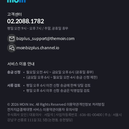
고객센터
02.2088.1782
평일 오전 9시 - 오후 7시 / 주말, 공휴일 휴무
bizplus_support@themoin.com
moinbizplus.channel.io
서비스 이용 안내
송금 신청
월요일 오전 4시 ~ 금요일 오후 6시 (공휴일 휴무)
(금요일 오후 6시 ~ 월요일 오전 4시 송금 신청 제한)
서류 검토
평일 오후 6시 이전 신청 송금에 한해 당일 검토
평일 오후 6시 이후 신청 송금은 익영업일 검토
©
2026
MOIN Inc. All Rights Reserved.
이용약관
개인정보 처리방침
전자지급결제대행 서비스 이용약관
이용자 유의사항
주식회사 모인 | 대표이사 : 서일석 | 사업자등록번호 : 636-81-00400 | 주소: 서울시
강남구 선릉로 111길 32, 5층(논현동, 송현빌딩)