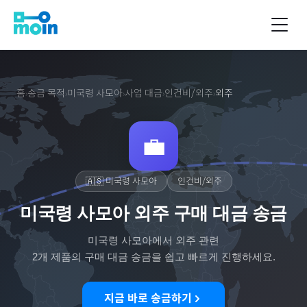
홈
송금 목적
미국령 사모아
사업 대금
인건비/외주
외주
›
›
›
›
›
💼
🇦🇸
미국령 사모아
인건비/외주
미국령 사모아 외주 구매 대금 송금
미국령 사모아
에서
외주
관련
2
개 제품의 구매 대금 송금을 쉽고 빠르게 진행하세요.
지금 바로 송금하기