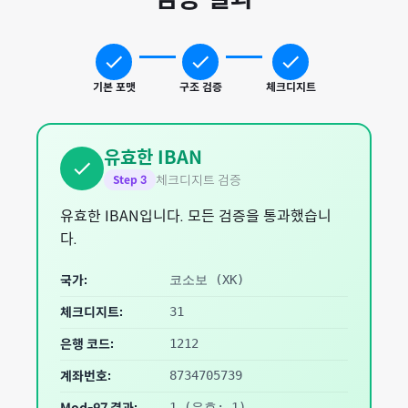
기본 포맷
구조 검증
체크디지트
유효한 IBAN
체크디지트 검증
Step
3
유효한 IBAN입니다. 모든 검증을 통과했습니
다.
국가:
코소보
(
XK
)
체크디지트:
31
은행 코드:
1212
계좌번호:
8734705739
1
(유효: 1)