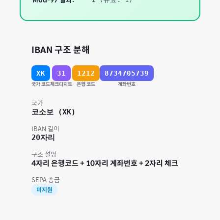
Mod-97 결과:
IBAN 구조 분해
XK
31
1212
8734705739
국가 코드
체크디지트
은행 코드
계좌번호
국가
코소보
(
XK
)
IBAN 길이
20
자리
구조 설명
4자리 은행코드 + 10자리 계좌번호 + 2자리 체크
SEPA 송금
미지원