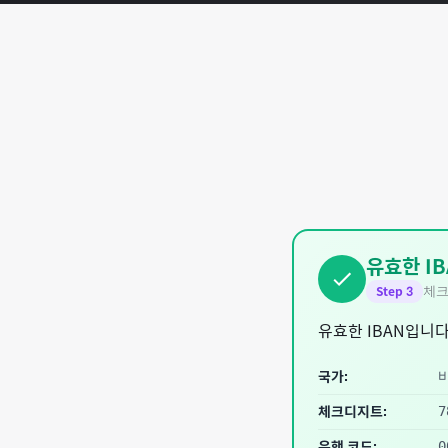
유효한 IB
체크
Step
3
유효한 IBAN입니다
국가:
체크디지트:
7
은행 코드:
0