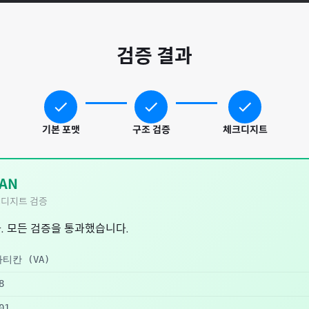
검증 결과
기본 포맷
구조 검증
체크디지트
AN
디지트 검증
. 모든 검증을 통과했습니다.
바티칸
(
VA
)
8
01