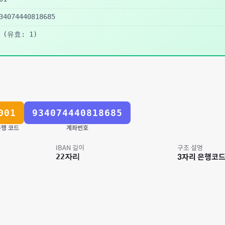
34074440818685
(유효: 1)
001
934074440818685
행 코드
계좌번호
IBAN 길이
구조 설명
22
자리
3자리 은행코드