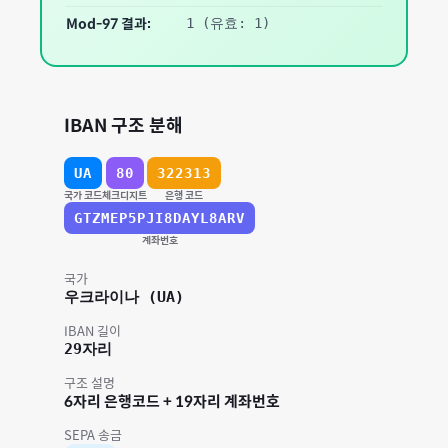
Mod-97 결과:
1
(유효: 1)
IBAN 구조 분해
UA
80
322313
국가 코드
체크디지트
은행 코드
GTZMEP5PJI8DAYL8ARV
계좌번호
국가
우크라이나
(
UA
)
IBAN 길이
29
자리
구조 설명
6자리 은행코드 + 19자리 계좌번호
SEPA 송금