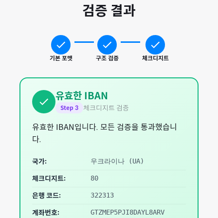
검증 결과
기본 포맷
구조 검증
체크디지트
유효한 IBAN
체크디지트 검증
Step
3
유효한 IBAN입니다. 모든 검증을 통과했습니
다.
국가:
우크라이나
(
UA
)
체크디지트:
80
은행 코드:
322313
계좌번호:
GTZMEP5PJI8DAYL8ARV