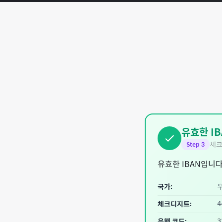
유효한 IB
체크
Step
3
유효한 IBAN입니다
국가:
체크디지트:
4
은행 코드:
3