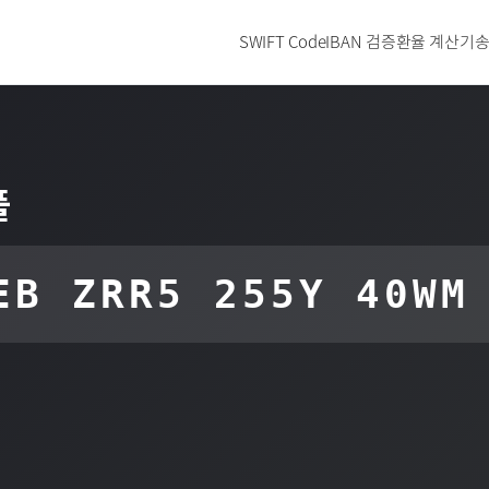
SWIFT Code
IBAN 검증
환율 계산기
송
플
EB ZRR5 255Y 40WM