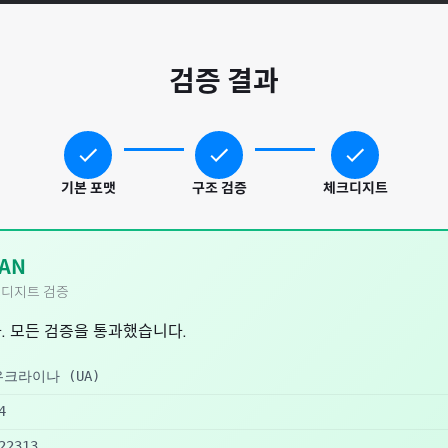
검증 결과
기본 포맷
구조 검증
체크디지트
AN
디지트 검증
. 모든 검증을 통과했습니다.
우크라이나
(
UA
)
4
22313