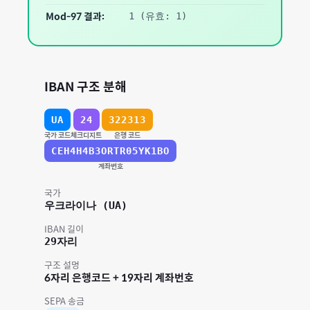
Mod-97 결과:
1
(유효: 1)
IBAN 구조 분해
UA
24
322313
국가 코드
체크디지트
은행 코드
CEH4H4B3ORTR05YK1BO
계좌번호
국가
우크라이나
(
UA
)
IBAN 길이
29
자리
구조 설명
6자리 은행코드 + 19자리 계좌번호
SEPA 송금