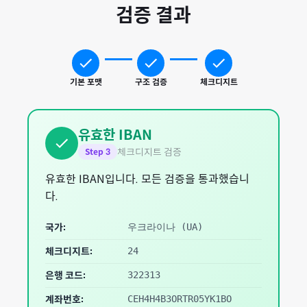
검증 결과
기본 포맷
구조 검증
체크디지트
유효한 IBAN
체크디지트 검증
Step
3
유효한 IBAN입니다. 모든 검증을 통과했습니
다.
국가:
우크라이나
(
UA
)
체크디지트:
24
은행 코드:
322313
계좌번호:
CEH4H4B3ORTR05YK1BO