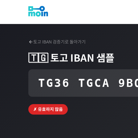
토고
IBAN 검증기로 돌아가기
🇹🇬
토고
IBAN 샘플
TG36 TGCA 9B
✗ 유효하지 않음