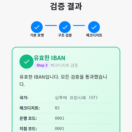
검증 결과
기본 포맷
구조 검증
체크디지트
유효한 IBAN
체크디지트 검증
Step
3
유효한 IBAN입니다. 모든 검증을 통과했습니
다.
국가:
상투메 프린시페
(
ST
)
체크디지트:
82
은행 코드:
0001
지점 코드:
0001