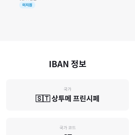
미지원
IBAN 정보
국가
🇸🇹
상투메 프린시페
국가 코드