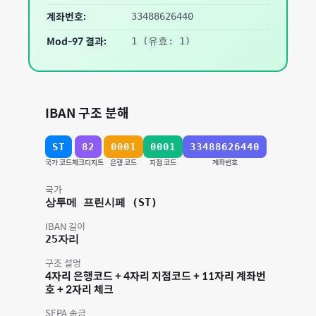
계좌번호:
33488626440
Mod-97 결과:
1
(유효: 1)
IBAN 구조 분해
ST
82
0001
0001
33488626440
국가 코드
체크디지트
은행 코드
지점 코드
계좌번호
국가
상투메 프린시페
(
ST
)
IBAN 길이
25
자리
구조 설명
4자리 은행코드 + 4자리 지점코드 + 11자리 계좌번
호 + 2자리 체크
SEPA 송금