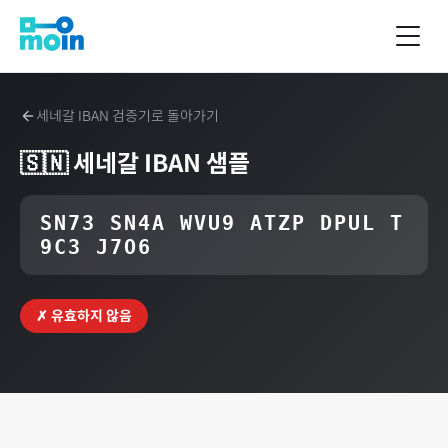
세네갈
IBAN 검증기로 돌아가기
🇸🇳
세네갈
IBAN 샘플
SN73 SN4A WVU9 ATZP DPUL T
9C3 J7O6
✗ 유효하지 않음