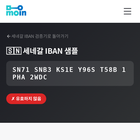
세네갈
IBAN 검증기로 돌아가기
🇸🇳
세네갈
IBAN 샘플
SN71 SNB3 KS1E Y96S T58B 1
PHA 2WDC
✗ 유효하지 않음