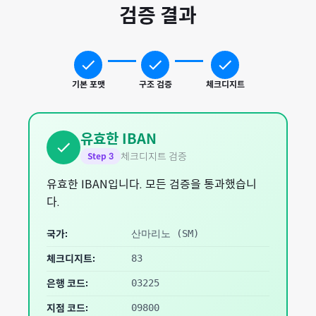
검증 결과
기본 포맷
구조 검증
체크디지트
유효한 IBAN
체크디지트 검증
Step
3
유효한 IBAN입니다. 모든 검증을 통과했습니
다.
국가:
산마리노
(
SM
)
체크디지트:
83
은행 코드:
03225
지점 코드:
09800