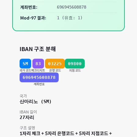
계좌번호:
696945608878
Mod-97 결과:
1
(유효: 1)
IBAN 구조 분해
SM
83
03225
09800
국가 코드
체크디지트
은행 코드
지점 코드
696945608878
계좌번호
국가
산마리노
(
SM
)
IBAN 길이
27
자리
구조 설명
1자리 체크 + 5자리 은행코드 + 5자리 지점코드 +