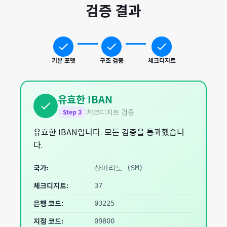
검증 결과
기본 포맷
구조 검증
체크디지트
유효한 IBAN
체크디지트 검증
Step
3
유효한 IBAN입니다. 모든 검증을 통과했습니
다.
국가:
산마리노
(
SM
)
체크디지트:
37
은행 코드:
03225
지점 코드:
09800