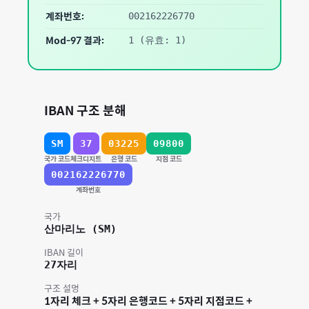
계좌번호:
002162226770
Mod-97 결과:
1
(유효: 1)
IBAN 구조 분해
SM
37
03225
09800
국가 코드
체크디지트
은행 코드
지점 코드
002162226770
계좌번호
국가
산마리노
(
SM
)
IBAN 길이
27
자리
구조 설명
1자리 체크 + 5자리 은행코드 + 5자리 지점코드 +