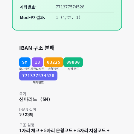
계좌번호:
771377574528
Mod-97 결과:
1
(유효: 1)
IBAN 구조 분해
SM
18
03225
09800
국가 코드
체크디지트
은행 코드
지점 코드
771377574528
계좌번호
국가
산마리노
(
SM
)
IBAN 길이
27
자리
구조 설명
1자리 체크 + 5자리 은행코드 + 5자리 지점코드 +