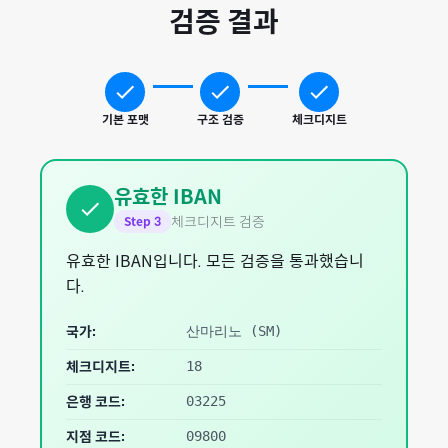
검증 결과
기본 포맷
구조 검증
체크디지트
유효한 IBAN
체크디지트 검증
Step
3
유효한 IBAN입니다. 모든 검증을 통과했습니
다.
국가:
산마리노
(
SM
)
체크디지트:
18
은행 코드:
03225
지점 코드:
09800