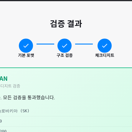
검증 결과
기본 포맷
구조 검증
체크디지트
AN
디지트 검증
. 모든 검증을 통과했습니다.
슬로바키아
(
SK
)
9
200