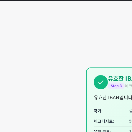
유효한 IB
체크
Step
3
유효한 IBAN입니다
국가:
체크디지트:
5
은행 코드:
1