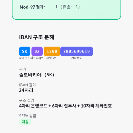
Mod-97 결과:
1
(유효: 1)
IBAN 구조 분해
SK
02
1200
7805699619
국가 코드
체크디지트
은행 코드
계좌번호
국가
슬로바키아
(
SK
)
IBAN 길이
24
자리
구조 설명
4자리 은행코드 + 6자리 접두사 + 10자리 계좌번호
SEPA 송금
지원