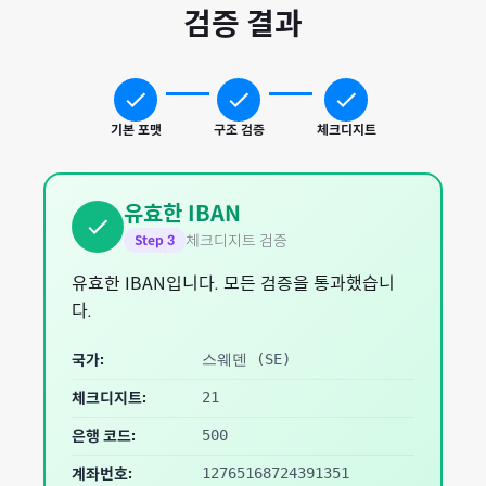
검증 결과
기본 포맷
구조 검증
체크디지트
유효한 IBAN
체크디지트 검증
Step
3
유효한 IBAN입니다. 모든 검증을 통과했습니
다.
국가:
스웨덴
(
SE
)
체크디지트:
21
은행 코드:
500
계좌번호:
12765168724391351