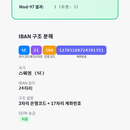
Mod-97 결과:
1
(유효: 1)
IBAN 구조 분해
SE
21
500
12765168724391351
국가 코드
체크디지트
은행 코드
계좌번호
국가
스웨덴
(
SE
)
IBAN 길이
24
자리
구조 설명
3자리 은행코드 + 17자리 계좌번호
SEPA 송금
지원