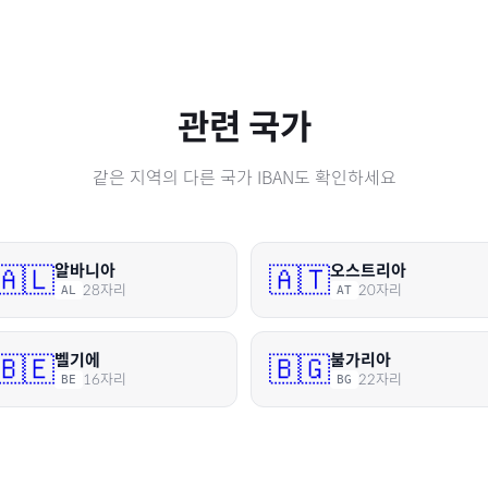
관련 국가
같은 지역의 다른 국가 IBAN도 확인하세요
알바니아
오스트리아
🇦🇱
🇦🇹
28
자리
20
자리
AL
AT
벨기에
불가리아
🇧🇪
🇧🇬
16
자리
22
자리
BE
BG