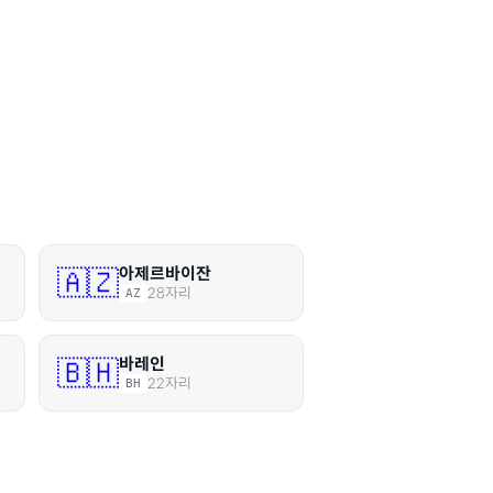
아제르바이잔
🇦🇿
28
자리
AZ
바레인
🇧🇭
22
자리
BH