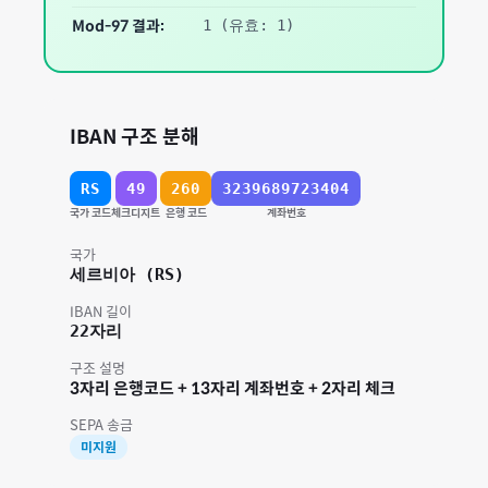
Mod-97 결과:
1
(유효: 1)
IBAN 구조 분해
RS
49
260
3239689723404
국가 코드
체크디지트
은행 코드
계좌번호
국가
세르비아
(
RS
)
IBAN 길이
22
자리
구조 설명
3자리 은행코드 + 13자리 계좌번호 + 2자리 체크
SEPA 송금
미지원