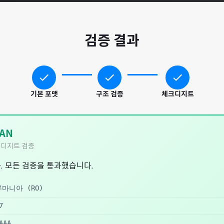
검증 결과
기본 포맷
구조 검증
체크디지트
AN
디지트 검증
. 모든 검증을 통과했습니다.
루마니아
(
RO
)
7
AAA