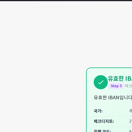
유효한 IB
체크
Step
3
유효한 IBAN입니다
국가:
체크디지트:
2
은행 코드:
A