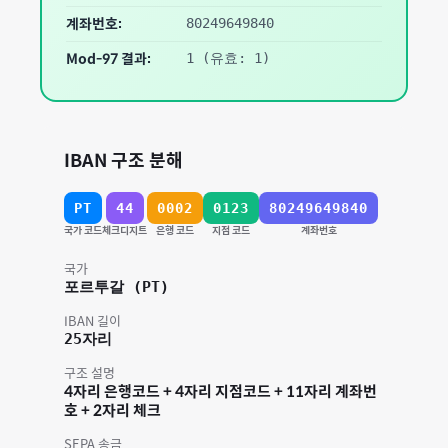
계좌번호:
80249649840
Mod-97 결과:
1
(유효: 1)
IBAN 구조 분해
PT
44
0002
0123
80249649840
국가 코드
체크디지트
은행 코드
지점 코드
계좌번호
국가
포르투갈
(
PT
)
IBAN 길이
25
자리
구조 설명
4자리 은행코드 + 4자리 지점코드 + 11자리 계좌번
호 + 2자리 체크
SEPA 송금