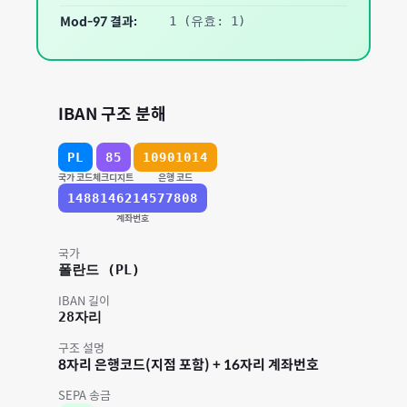
Mod-97 결과:
1
(유효: 1)
IBAN 구조 분해
PL
85
10901014
국가 코드
체크디지트
은행 코드
1488146214577808
계좌번호
국가
폴란드
(
PL
)
IBAN 길이
28
자리
구조 설명
8자리 은행코드(지점 포함) + 16자리 계좌번호
SEPA 송금