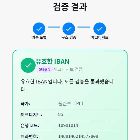
검증 결과
기본 포맷
구조 검증
체크디지트
유효한 IBAN
체크디지트 검증
Step
3
유효한 IBAN입니다. 모든 검증을 통과했습니
다.
국가:
폴란드
(
PL
)
체크디지트:
85
은행 코드:
10901014
계좌번호:
1488146214577808