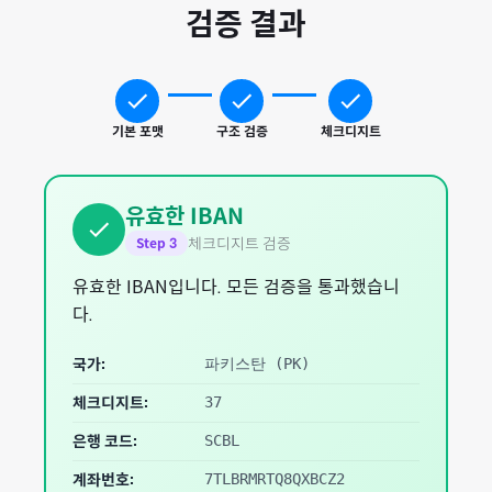
검증 결과
기본 포맷
구조 검증
체크디지트
유효한 IBAN
체크디지트 검증
Step
3
유효한 IBAN입니다. 모든 검증을 통과했습니
다.
국가:
파키스탄
(
PK
)
체크디지트:
37
은행 코드:
SCBL
계좌번호:
7TLBRMRTQ8QXBCZ2