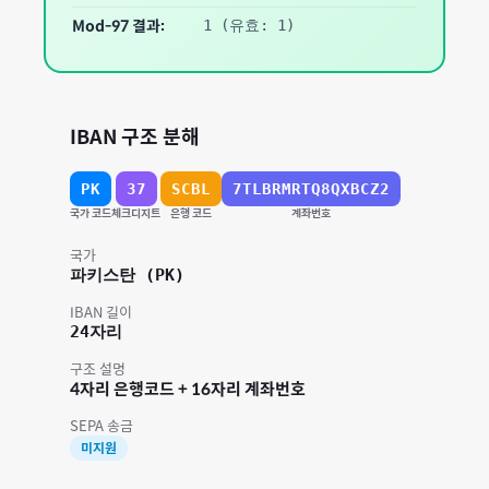
Mod-97 결과:
1
(유효: 1)
IBAN 구조 분해
PK
37
SCBL
7TLBRMRTQ8QXBCZ2
국가 코드
체크디지트
은행 코드
계좌번호
국가
파키스탄
(
PK
)
IBAN 길이
24
자리
구조 설명
4자리 은행코드 + 16자리 계좌번호
SEPA 송금
미지원